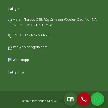
İletişim
Mersin Tarsus OSB. Rüştü Kazım Yücelen Cad. No:11/A
location_on
Akdeniz/MERSİN/TURKİYE
Tel: +90 324 676 44 78
call
info@goldengida.com
mail
chat
WhatsApp
arrow_forward
İletişim
menu_book
call
© 2026 tarafından
NLKSOFT
, Tüm Hakları Saklıdır