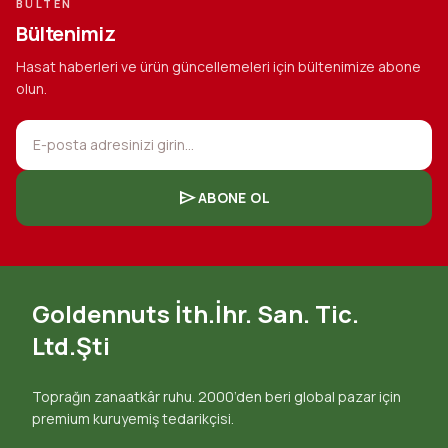
BÜLTEN
Bültenimiz
Hasat haberleri ve ürün güncellemeleri için bültenimize abone
olun.
E-posta adresinizi girin...
send
ABONE OL
Goldennuts İth.İhr. San. Tic.
Ltd.Şti
Toprağın zanaatkâr ruhu. 2000’den beri global pazar için
premium kuruyemiş tedarikçisi.