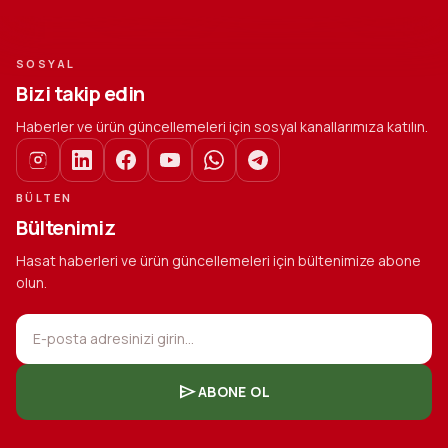
SOSYAL
Bizi takip edin
Haberler ve ürün güncellemeleri için sosyal kanallarımıza katılın.
BÜLTEN
Bültenimiz
Hasat haberleri ve ürün güncellemeleri için bültenimize abone
olun.
E-posta adresinizi girin...
send
ABONE OL