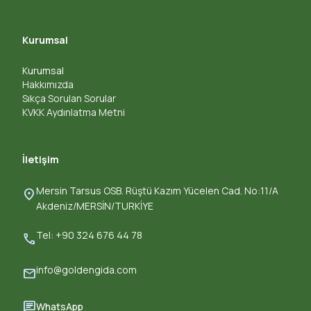
Kurumsal
Kurumsal
Hakkımızda
Sıkça Sorulan Sorular
KVKK Aydınlatma Metni
İletişim
Mersin Tarsus OSB. Rüştü Kazım Yücelen Cad. No:11/A
location_on
Akdeniz/MERSİN/TURKİYE
Tel: +90 324 676 44 78
call
info@goldengida.com
mail
chat
WhatsApp