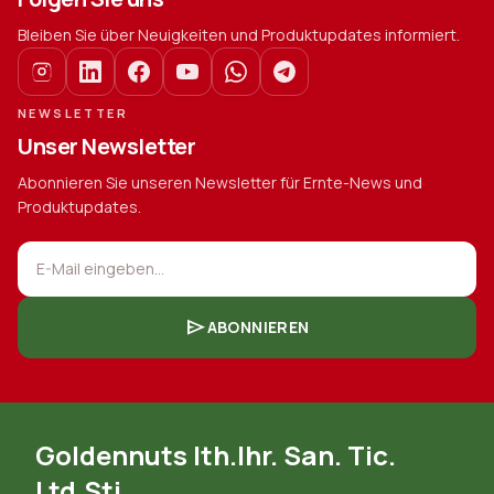
Bleiben Sie über Neuigkeiten und Produktupdates informiert.
NEWSLETTER
Unser Newsletter
Abonnieren Sie unseren Newsletter für Ernte-News und
Produktupdates.
E-Mail eingeben...
send
ABONNIEREN
Goldennuts Ith.Ihr. San. Tic.
Ltd.Sti