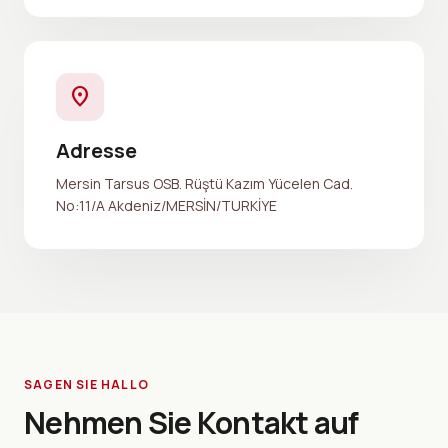
location_on
Adresse
Mersin Tarsus OSB. Rüştü Kazım Yücelen Cad.
No:11/A Akdeniz/MERSİN/TURKİYE
SAGEN SIE HALLO
Nehmen Sie
Kontakt
auf