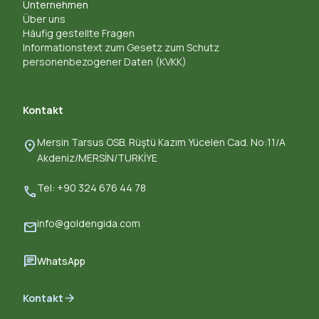
Unternehmen
Über uns
Häufig gestellte Fragen
Informationstext zum Gesetz zum Schutz
personenbezogener Daten (KVKK)
Kontakt
Mersin Tarsus OSB. Rüştü Kazım Yücelen Cad. No:11/A
location_on
Akdeniz/MERSİN/TURKİYE
Tel: +90 324 676 44 78
call
info@goldengida.com
mail
chat
WhatsApp
arrow_forward
Kontakt