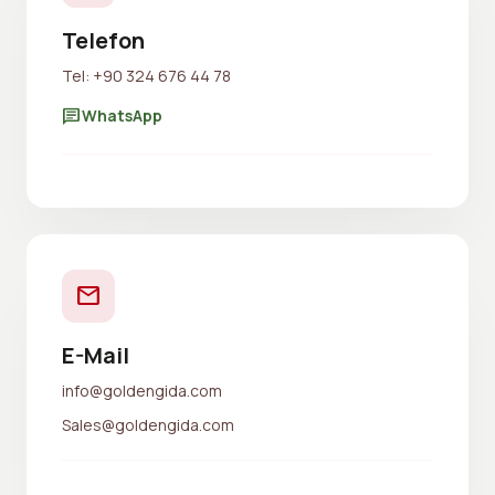
Telefon
Tel: +90 324 676 44 78
chat
WhatsApp
mail
E-Mail
info@goldengida.com
Sales@goldengida.com