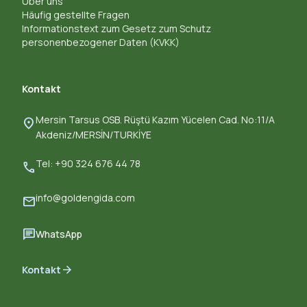
Über uns
Häufig gestellte Fragen
Informationstext zum Gesetz zum Schutz
personenbezogener Daten (KVKK)
Kontakt
Mersin Tarsus OSB. Rüştü Kazım Yücelen Cad. No:11/A
location_on
Akdeniz/MERSİN/TURKİYE
Tel: +90 324 676 44 78
call
info@goldengida.com
mail
chat
WhatsApp
arrow_forward
Kontakt