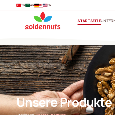
DE
TR
AR
EN
STARTSEITE
UNTER
Unsere Produkte
Startseite
/
Unsere Produkte