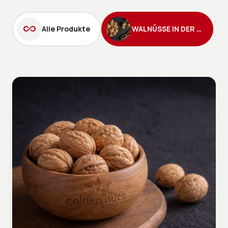
all_inclusive
Alle Produkte
WALNÜSSE IN DER SCHALE