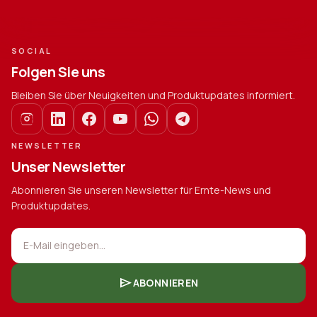
SOCIAL
Folgen Sie uns
Bleiben Sie über Neuigkeiten und Produktupdates informiert.
NEWSLETTER
Unser Newsletter
Abonnieren Sie unseren Newsletter für Ernte-News und
Produktupdates.
E-Mail eingeben...
send
ABONNIEREN