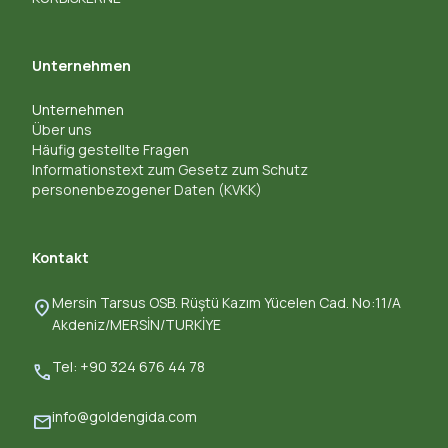
Unternehmen
Unternehmen
Über uns
Häufig gestellte Fragen
Informationstext zum Gesetz zum Schutz
personenbezogener Daten (KVKK)
Kontakt
Mersin Tarsus OSB. Rüştü Kazım Yücelen Cad. No:11/A
location_on
Akdeniz/MERSİN/TURKİYE
Tel: +90 324 676 44 78
call
info@goldengida.com
mail